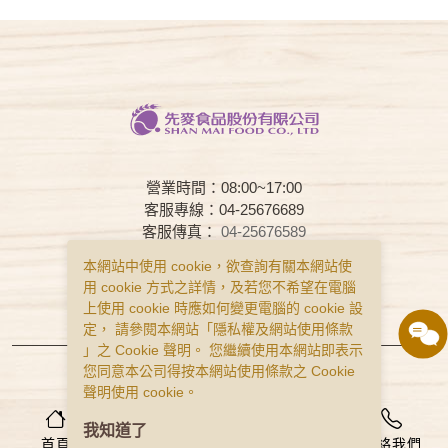
營業時間：08:00~17:00
客服專線：04-25676689
客服傳真：
04-25676589
客服時間：08:00~17:00
本網站中使用 cookie，欲查詢有關本網站使
用 cookie 方式之詳情，及若您不希望在電腦
常見問題
購物說明
隱私權政策
上使用 cookie 時應如何變更電腦的 cookie 設
服務條款
定， 請參閱本網站「
隱私權及網站使用條款
」之 Cookie 聲明。 您繼續使用本網站即表示
Copyright © Smai All Rights Reserved.
您同意本公司得按本網站使用條款之 Cookie
食品業者登錄字號 B-122977643-00001-0
聲明使用 cookie。
0
我知道了
首頁
會員
購物車
聯絡我們