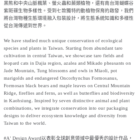
黑熊和中央山脈楓葉、螢火蟲和蕨類植物，還有南台灣蝴蝶谷
紫斑碟生物多樣性。受到七款獨特的動植物保育的啟發，我們
將台灣物種生態環境融入包裝設計，將生態系統知識和多樣性
從台灣傳遞到世界。
We have studied much unique conservation of ecological
species and plants in Taiwan. Starting from abundant taro
cultivation in central Taiwan, we showcase taro fields and
leopard cats in Dajia region, azalea and Mikado pheasants on
Jade Mountain, Tung blossoms and owls in Miaoli, pot
marigolds and endangered Oncorhynchus Formosanus,
Formosan black bears and maple leaves on Central Mountain
Ridge, fireflies and ferns, as well as butterflies and biodiversity
in Kaohsiung. Inspired by seven distinctive animal and plant
combinations, we integrate conservation into our packaging
designs to deliver ecosystem knowledge and diversity from
Taiwan to the world.
#A' Design Award以表彰全球創意領域中最優秀的設計作品，