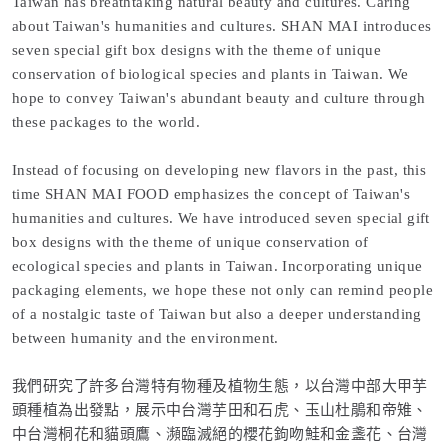
Taiwan has breathtaking natural beauty and cultures. Caring
about Taiwan's humanities and cultures. SHAN MAI introduces
seven special gift box designs with the theme of unique
conservation of biological species and plants in Taiwan. We
hope to convey Taiwan's abundant beauty and culture through
these packages to the world.
Instead of focusing on developing new flavors in the past, this
time SHAN MAI FOOD emphasizes the concept of Taiwan's
humanities and cultures. We have introduced seven special gift
box designs with the theme of unique conservation of
ecological species and plants in Taiwan. Incorporating unique
packaging elements, we hope these not only can remind people
of a nostalgic taste of Taiwan but also a deeper understanding
between humanity and the environment.
我們研究了許多台灣特有物種及植物生態，以台灣中部大甲芋
頭種植為出發點，展示中台灣芋田和石虎、玉山杜鵑和帝雉、
中台灣桐花和貓頭鷹、瀕臨滅絕的櫻花鉤吻鮭和金盞花、台灣