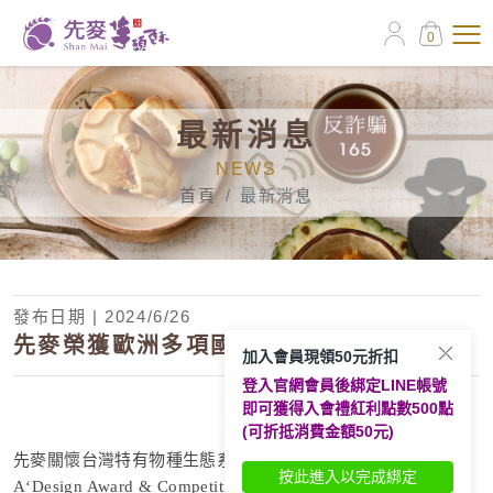
0
最新消息
NEWS
首頁
最新消息
發布日期 | 2024/6/26
先麥榮獲歐洲多項國際大獎
加入會員現領50元折扣
登入官網會員後綁定LINE帳號
即可獲得入會禮紅利點數500點
(可折抵消費金額50元)
先麥關懷台灣特有物種生態系列，榮獲2020年歐洲義大利
按此進入以完成綁定
A‘Design Award & Competition（A’國際設計大獎），是全球