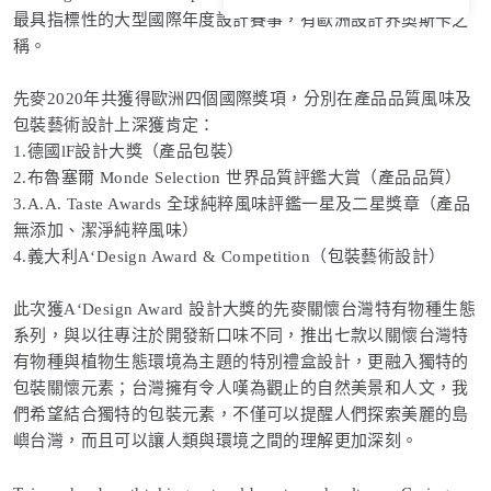
最具指標性的大型國際年度設計賽事，有歐洲設計界奧斯卡之
稱。
先麥2020年共獲得歐洲四個國際獎項，分別在產品品質風味及
包裝藝術設計上深獲肯定：
1.德國lF設計大獎（產品包裝）
2.布魯塞爾 Monde Selection 世界品質評鑑大賞（產品品質）
3.A.A. Taste Awards 全球純粹風味評鑑一星及二星獎章（產品
無添加、潔淨純粹風味）
4.義大利A‘Design Award & Competition（包裝藝術設計）
此次獲A‘Design Award 設計大獎的先麥關懷台灣特有物種生態
系列，與以往專注於開發新口味不同，推出七款以關懷台灣特
有物種與植物生態環境為主題的特別禮盒設計，更融入獨特的
包裝關懷元素；台灣擁有令人嘆為觀止的自然美景和人文，我
們希望結合獨特的包裝元素，不僅可以提醒人們探索美麗的島
嶼台灣，而且可以讓人類與環境之間的理解更加深刻。