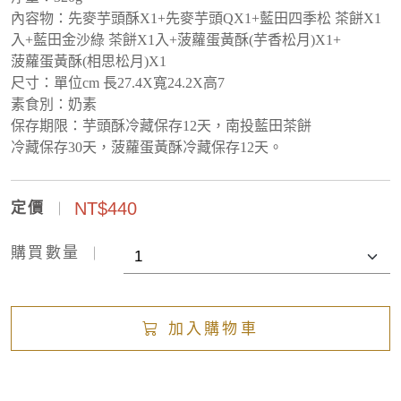
內容物：先麥芋頭酥X1+先麥芋頭QX1+藍田四季松 茶餅X1
入+藍田金沙綠 茶餅X1入+菠蘿蛋黃酥(芋香松月)X1+
菠蘿蛋黃酥(相思松月)X1
尺寸：
單位cm 長27.4X寬24.2X高7
素食別：奶素
保存期限：芋頭酥冷藏保存12天，南投
藍田茶餅
冷藏保存30天，菠蘿
蛋黃酥
冷藏
保存12天。
NT$440
定價
購買數量
加入購物車