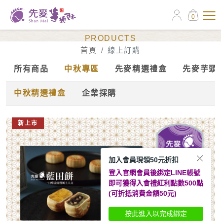
0
線上訂購
PRODUCTS
首頁
線上訂購
所有商品
中秋專區
先麥精選禮盒
先麥芋頭
中秋精選禮盒
企業採購
新上市
加入會員現領50元折扣
登入官網會員後綁定LINE帳號
即可獲得入會禮紅利點數500點
(可折抵消費金額50元)
按此進入以完成綁定