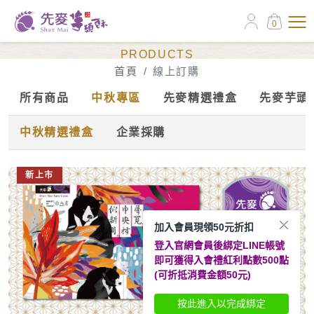
0
線上訂購
PRODUCTS
首頁
線上訂購
所有商品
中秋專區
先麥精選禮盒
先麥芋頭
中秋精選禮盒
企業採購
新上市
加入會員現領50元折扣
登入官網會員後綁定LINE帳號
即可獲得入會禮紅利點數500點
(可折抵消費金額50元)
按此進入以完成綁定