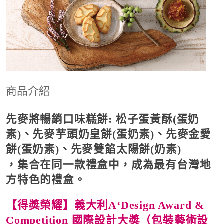
商品介紹
先麥將暢銷口味糕餅: 松子蛋黃酥(蛋奶
素)、先麥芋頭奶皇餅(蛋奶素)、先麥金愛
餅(蛋奶素)、先麥雙餡太陽餅(奶素)
，集合在同一款禮盒中，成為最有台灣地
方特色的禮盒。
【得獎榮耀】
義大利A‘Design Award &
Competition 國際設計大獎（包裝藝術設