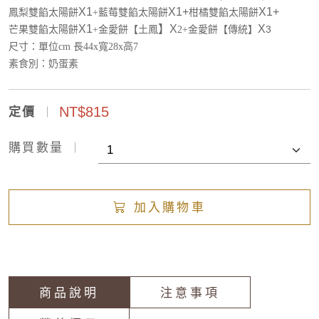
X1
X1+
X1+
鳳梨雙餡太陽餅
+
藍莓雙餡太陽餅
柑橘雙餡太陽餅
X1
】
X
X
3
芒果雙餡太陽餅
+
金愛餅【土鳳
2+
金愛餅【傳統】
尺寸：單位cm 長44x寬28x高7
素食別：奶蛋素
NT$815
定價
購買數量
加入購物車
商品說明
注意事項