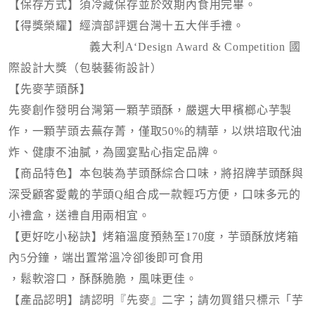
【保存方式】須冷藏保存並於效期內食用完畢。
【得獎榮耀】經濟部評選台灣十五大伴手禮。
義大利A‘Design Award & Competition 國
際設計大獎（包裝藝術設計）
【先麥芋頭酥】
先麥創作發明台灣第一顆芋頭酥，嚴選大甲檳榔心芋製
作，一顆芋頭去蕪存菁，僅取50%的精華，以烘培取代油
炸、健康不油膩，為國宴點心指定品牌。
【商品特色】本包裝為芋頭酥綜合口味，將招牌芋頭酥與
深受顧客愛戴的芋頭Q組合成一款輕巧方便，口味多元的
小禮盒，送禮自用兩相宜。
【更好吃小秘訣】
烤箱溫度預熱至170度，芋頭酥放烤箱
內5分鐘，端出置常溫冷卻後即可食用
，鬆軟溶口，酥酥脆脆，風味更佳。
【產品認明】請認明『先麥』二字；請勿買錯只標示「芋