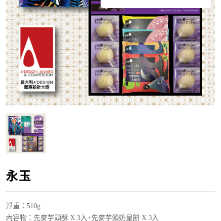
永玉
淨重
：510g
內容物：
先麥芋頭酥
X 3入
+先麥芋頭奶皇餅 X 3入