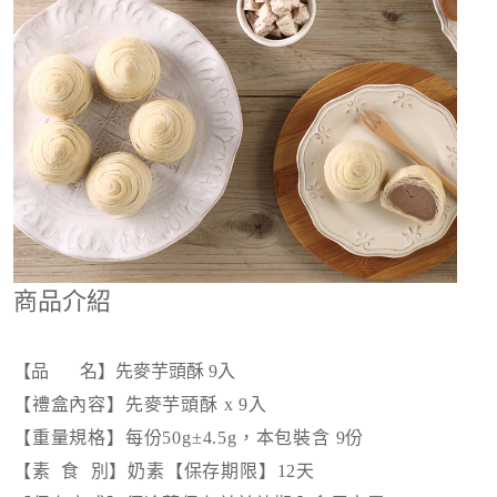
商品介紹
【
品 名】先麥芋頭酥 9入
【禮盒內容】先麥芋頭酥 x 9入
【重量規格】每份50g±4.5g，本包裝含 9份
【素 食 別】奶素
【保存期限】12天