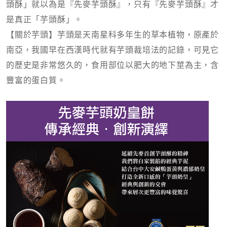
頭酥」就以為是『先麥芋頭酥』，只有『先麥芋頭酥』才
是真正「芋頭酥」。
【關於芋頭】芋頭是天南星科多年生的草本植物，原產於
南亞，我國早在西漢時代就有芋頭裁培法的記錄，可見它
的歷史是非常悠久的，食用部位以肥大的地下莖為主，含
豐富的蛋白質。