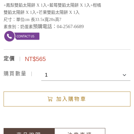
+鳳梨雙餡太陽餅 X 1入
+藍莓
雙餡太陽餅 X 1入
+柑橘
雙餡太陽餅 X 1入
+芒果
雙餡太陽餅 X 1入
尺寸：單位cm 長33.5x寬28x高7
預購電話：
04-2567-6689
素食別：奶蛋素
NT$565
定價
購買數量
加入購物車