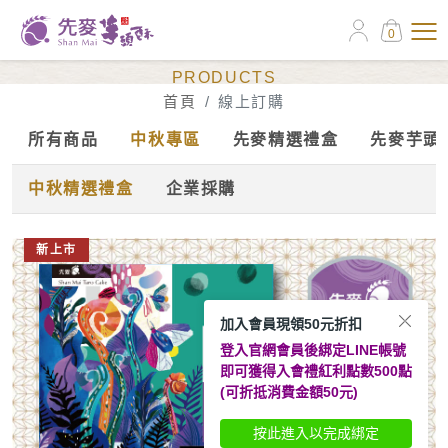
0
線上訂購
PRODUCTS
首頁
線上訂購
所有商品
中秋專區
先麥精選禮盒
先麥芋頭
中秋精選禮盒
企業採購
新上市
加入會員現領50元折扣
登入官網會員後綁定LINE帳號
即可獲得入會禮紅利點數500點
(可折抵消費金額50元)
按此進入以完成綁定