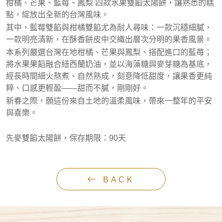
柑橘、芒果、藍莓、鳳梨 四款水果雙餡太陽餅，讓熟悉的糕
點，綻放出全新的台灣風味。
其中，藍莓雙餡與柑橘雙餡尤為耐人尋味：一款沉穩細膩，
一款明亮清新，在酥香餅皮中交織出層次分明的果香風景。
本系列嚴選台灣在地柑橘、芒果與鳳梨、搭配進口的藍苺；
將水果果饀融合紐西蘭奶油，並以海藻糖與麥芽糖為基底，
經長時間細火熬煮、自然熟成，刻意降低甜度，讓果香更純
粹、口感更輕盈——甜而不膩，剛剛好。
新春之際，願這份來自土地的溫柔風味，帶來一整年的平安
與喜樂。
先麥雙餡太陽餅，保存期限：90天
BACK