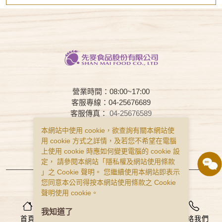
營業時間：08:00~17:00
客服專線：04-25676689
客服傳真：
04-25676589
客服時間：08:00~17:00
本網站中使用 cookie，欲查詢有關本網站使
用 cookie 方式之詳情，及若您不希望在電腦
常見問題
購物說明
隱私權政策
上使用 cookie 時應如何變更電腦的 cookie 設
服務條款
定， 請參閱本網站「
隱私權及網站使用條款
」之 Cookie 聲明。 您繼續使用本網站即表示
Copyright © Smai All Rights Reserved.
您同意本公司得按本網站使用條款之 Cookie
食品業者登錄字號 B-122977643-00001-0
聲明使用 cookie。
0
我知道了
首頁
會員
購物車
聯絡我們