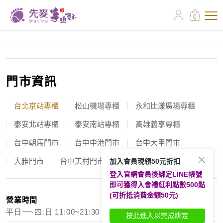
0
門市資訊
台北京站專櫃
松山機場專櫃
永和比漾廣場專櫃
泰安北站專櫃
泰安南站專櫃
高雄義享專櫃
台中朝馬門市
台中中港門市
台中大甲門市
大雅門市
台中美村門市
加入會員現領50元折扣
登入官網會員後綁定LINE帳號
即可獲得入會禮紅利點數500點
(可折抵消費金額50元)
營業時間
平日一~四.日 11:00~21:30 例假日五、六 11:00~22:00
按此進入以完成綁定