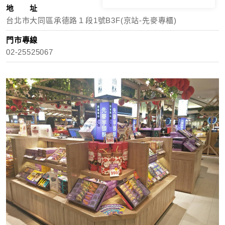
地 址
台北市大同區承德路１段1號B3F(京站-先麥專櫃)
門市專線
02-25525067