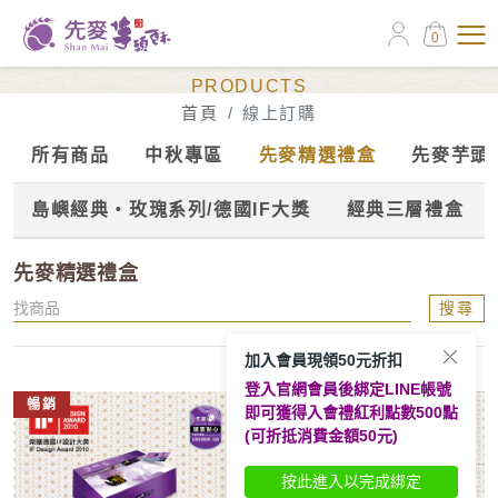
0
線上訂購
PRODUCTS
首頁
線上訂購
所有商品
中秋專區
先麥精選禮盒
先麥芋頭
島嶼經典‧玫瑰系列/德國IF大獎
經典三層禮盒
先麥精選禮盒
搜尋
加入會員現領50元折扣
登入官網會員後綁定LINE帳號
暢銷
新上市
即可獲得入會禮紅利點數500點
(可折抵消費金額50元)
按此進入以完成綁定