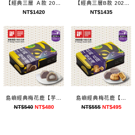
【經典三層 Ａ款 2025
【經典三層B款 2025
Ver.】
Ver.】
NT$1420
NT$1435
島嶼經典梅花鹿【芋頭
島嶼經典梅花鹿【品
酥】
玉】
NT$540
NT$480
NT$555
NT$495