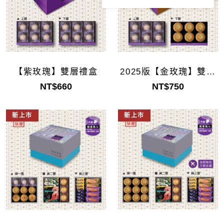
【紫玫瑰】雙層禮盒
2025版【金玫瑰】雙層
禮盒
NT$660
NT$750
新上市
新上市