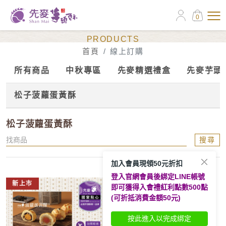
0
線上訂購
PRODUCTS
首頁
線上訂購
所有商品
中秋專區
先麥精選禮盒
先麥芋頭
松子菠蘿蛋黃酥
松子菠蘿蛋黃酥
搜尋
加入會員現領50元折扣
登入官網會員後綁定LINE帳號
新上市
即可獲得入會禮紅利點數500點
(可折抵消費金額50元)
按此進入以完成綁定