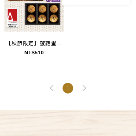
【秋節限定】菠蘿蛋黃
酥禮盒6入
NT$510
1