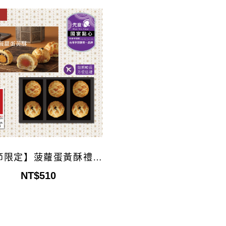
市
節限定】菠蘿蛋黃酥禮盒
6入
NT$510