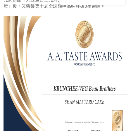
證」後，又榮獲第十屆全球純粹品味評鑑3星榮耀。