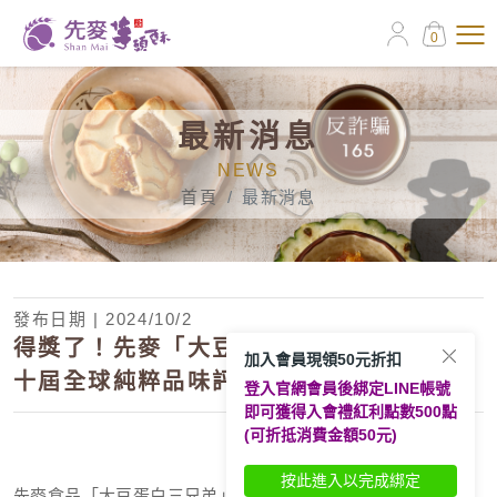
0
最新消息
NEWS
首頁
最新消息
發布日期 | 2024/10/2
得獎了！先麥「大豆蛋白三兄弟」榮獲第
加入會員現領50元折扣
十屆全球純粹品味評鑑3星榮耀！
登入官網會員後綁定LINE帳號
即可獲得入會禮紅利點數500點
(可折抵消費金額50元)
按此進入以完成綁定
先麥食品「大豆蛋白三兄弟」，繼通過「A.A. 100%無添加認