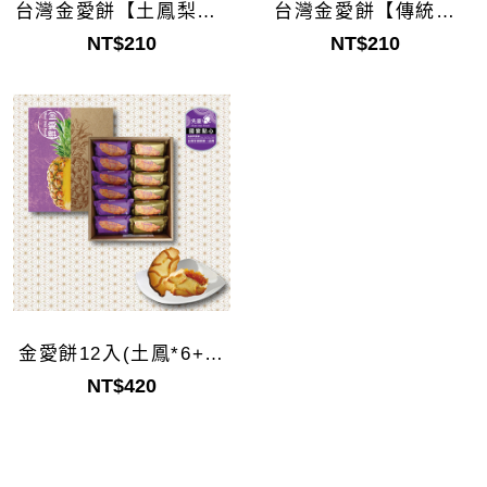
台灣金愛餅【土鳳梨】6
台灣金愛餅【傳統鳳
入
梨】6入
NT$210
NT$210
金愛餅12入(土鳳*6+傳
統*6)
NT$420