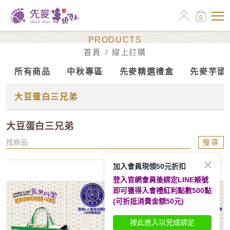
0
線上訂購
PRODUCTS
首頁
線上訂購
所有商品
中秋專區
先麥精選禮盒
先麥芋頭
大豆蛋白三兄弟
大豆蛋白三兄弟
搜尋
加入會員現領50元折扣
登入官網會員後綁定LINE帳號
即可獲得入會禮紅利點數500點
(可折抵消費金額50元)
按此進入以完成綁定