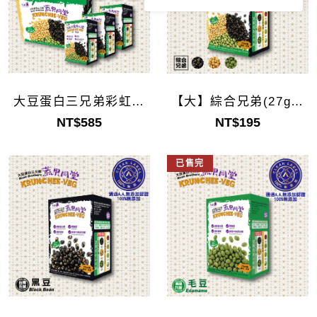
大豆蛋白三兄弟彩虹包
【大】綜合兄弟(27g*5
(27G*15袋)/組
袋)
NT$585
NT$195
已售完