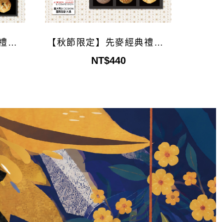
禮盒8
【秋節限定】先麥經典禮盒6
入(8/27以後到貨)
NT$440