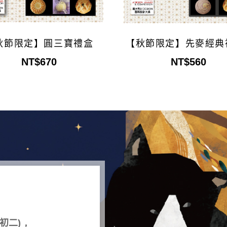
秋節限定】圓三寶禮盒
【秋節限定】先麥經典
入
NT$670
NT$560
初二
)，