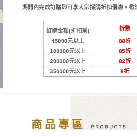
期間內完成訂購即可享大宗採購折扣優惠。歡
折數
訂購金額
(
折扣前
)
45000
元以上
88
折
100000
元以上
85
折
200000
元以上
82
折
350000
元以上
8
折
商品專區
PRODUCTS