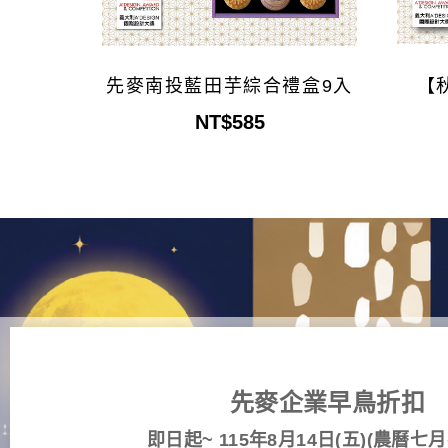
先麥南投藍田芋綜合禮盒9入
【
NT$585
先麥企業早鳥折扣
即日起
~ 115
年
8
月
14
日
(
五
)(
農曆七月