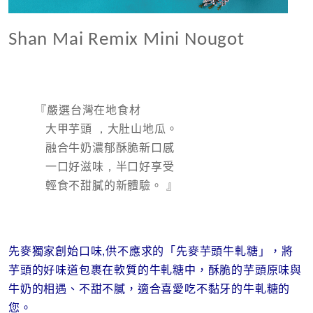
Shan Mai Remix Mini Nougot
『嚴選台灣在地食材
大甲芋頭
大肚山地瓜。
，
融合牛奶濃郁酥脆新口感
一口好滋味
半口好享受
，
輕食不甜膩的新體驗。 』
先麥獨家創始口味,供不應求的「先麥芋頭牛軋糖」，將
芋頭的好味道包裹在軟質的牛軋糖中，酥脆的芋頭原味與
牛奶的相遇、不甜不膩，適合喜愛吃不黏牙的牛軋糖的
您。