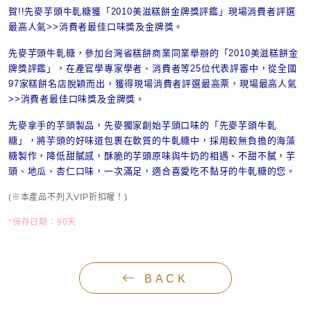
賀!!先麥芋頭牛軋糖獲「2010美滋糕餅金牌獎評鑑」現場消費者評選
最高人氣>>消費者最佳口味獎及金牌獎。
先麥芋頭牛軋糖，參加台灣省糕餅商業同業舉辦的「2010美滋糕餅金
牌獎評鑑」，在產官學專家學者、消費者等25位代表評審中，從全國
97家糕餅名店脫穎而出，獲得現場消費者評選最高票，現場最高人氣
>>消費者最佳口味獎及金牌獎。
先麥拿手的芋頭製品，先麥獨家創始芋頭口味的「先麥芋頭牛軋
糖」，將芋頭的好味道包裹在軟質的牛軋糖中，採用較無負擔的海藻
糖製作，降低甜膩感，酥脆的芋頭原味與牛奶的相遇、不甜不膩，芋
頭、地瓜、杏仁口味，一次滿足，適合喜愛吃不黏牙的牛軋糖的您。
(※本產品不列入VIP折扣喔！)
*保存日期：90天
BACK