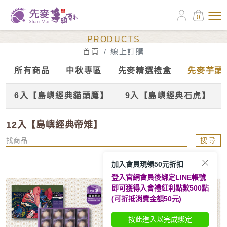
0
線上訂購
PRODUCTS
首頁
線上訂購
所有商品
中秋專區
先麥精選禮盒
先麥芋頭
6入【島嶼經典貓頭鷹】
9入【島嶼經典石虎】
12入【島嶼經典帝雉】
搜尋
加入會員現領50元折扣
登入官網會員後綁定LINE帳號
即可獲得入會禮紅利點數500點
(可折抵消費金額50元)
按此進入以完成綁定