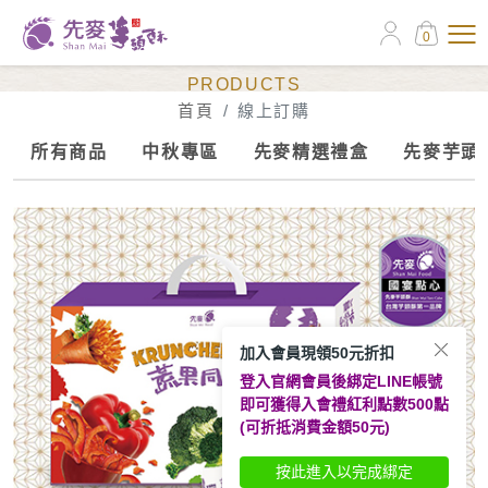
0
線上訂購
PRODUCTS
首頁
線上訂購
所有商品
中秋專區
先麥精選禮盒
先麥芋頭
加入會員現領50元折扣
登入官網會員後綁定LINE帳號
即可獲得入會禮紅利點數500點
(可折抵消費金額50元)
按此進入以完成綁定