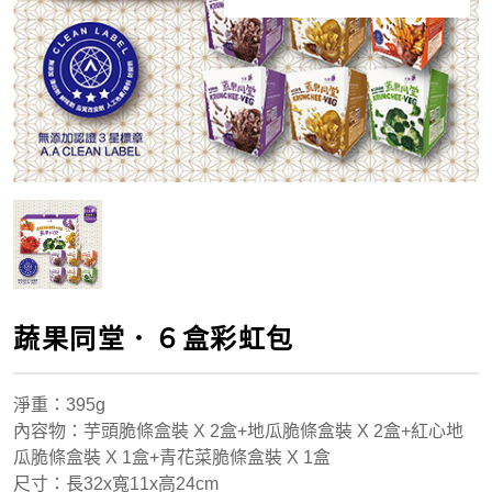
蔬果同堂．６盒彩虹包
淨重
：395g
內容物：芋頭脆條盒裝 X 2盒+地瓜脆條盒裝 X 2盒+紅心地
瓜脆條盒裝 X 1盒+青花菜脆條盒裝 X 1盒
尺寸：長32x寬11x高24cm