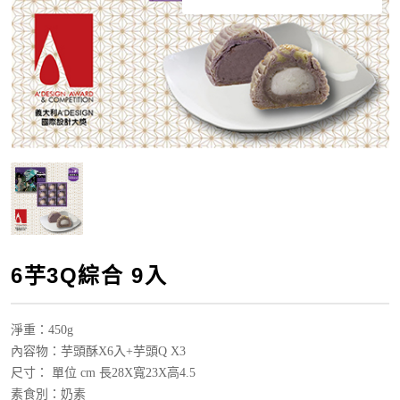
6芋3Q綜合 9入
淨重
：450g
內容物：芋頭酥X6入+芋頭Q X3
尺寸： 單位 cm 長28X寬23X高4.5
素食別：奶素