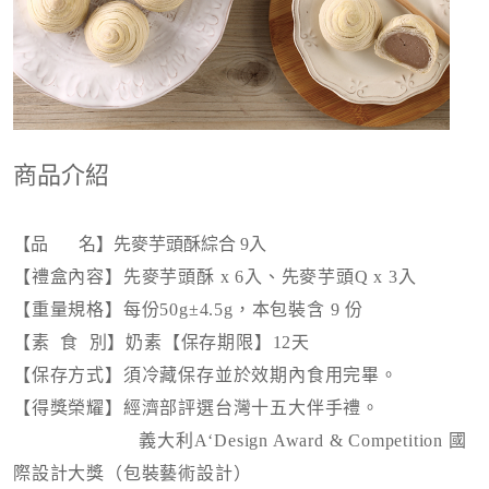
商品介紹
【
品 名】先麥芋頭酥綜合 9入
【禮盒內容】先麥芋頭酥 x 6入、先麥芋頭Q x 3入
【重量規格】每份50g±4.5g，本包裝含 9 份
【素 食 別】奶素
【保存期限】12天
【保存方式】須冷藏保存並於效期內食用完畢。
【得獎榮耀】經濟部評選台灣十五大伴手禮。
義大利A‘Design Award & Competition 國
際設計大獎（包裝藝術設計）