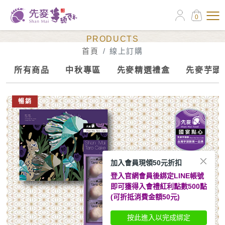
0
線上訂購
PRODUCTS
首頁
線上訂購
所有商品
中秋專區
先麥精選禮盒
先麥芋頭
暢銷
加入會員現領50元折扣
登入官網會員後綁定LINE帳號
即可獲得入會禮紅利點數500點
(可折抵消費金額50元)
按此進入以完成綁定