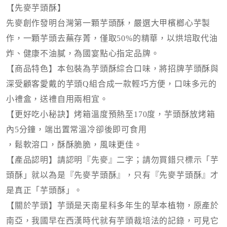
【先麥芋頭酥】
先麥創作發明台灣第一顆芋頭酥，嚴選大甲檳榔心芋製
作，一顆芋頭去蕪存菁，僅取50%的精華，以烘培取代油
炸、健康不油膩，為國宴點心指定品牌。
【商品特色】本包裝為芋頭酥綜合口味，將招牌芋頭酥與
深受顧客愛戴的芋頭Q組合成一款輕巧方便，口味多元的
小禮盒，送禮自用兩相宜。
【更好吃小秘訣】
烤箱溫度預熱至170度，芋頭酥放烤箱
內5分鐘，端出置常溫冷卻後即可食用
，鬆軟溶口，酥酥脆脆，風味更佳。
【產品認明】請認明『先麥』二字；請勿買錯只標示「芋
頭酥」就以為是『先麥芋頭酥』，只有『先麥芋頭酥』才
是真正「芋頭酥」。
【關於芋頭】芋頭是天南星科多年生的草本植物，原產於
南亞，我國早在西漢時代就有芋頭裁培法的記錄，可見它