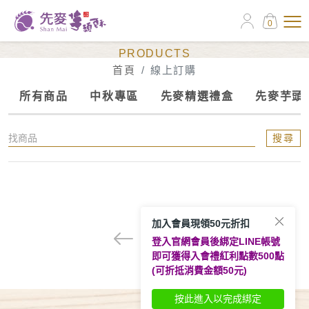
0
線上訂購
PRODUCTS
首頁
線上訂購
所有商品
中秋專區
先麥精選禮盒
先麥芋頭
搜尋
加入會員現領50元折扣
1
登入官網會員後綁定LINE帳號
即可獲得入會禮紅利點數500點
(可折抵消費金額50元)
按此進入以完成綁定