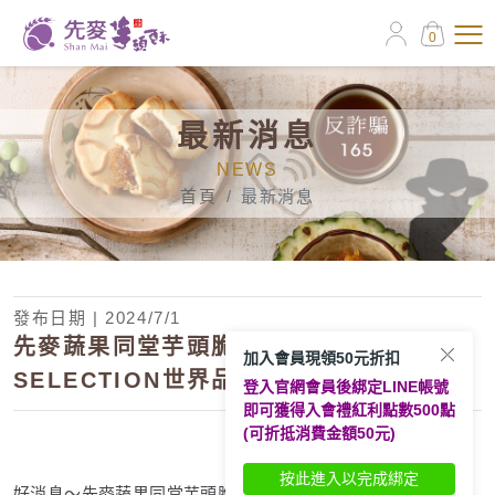
0
最新消息
NEWS
首頁
最新消息
發布日期 | 2024/7/1
先麥蔬果同堂芋頭脆條奪得2020 MONDE
加入會員現領50元折扣
SELECTION世界品質評鑑大賞 殊榮
登入官網會員後綁定LINE帳號
即可獲得入會禮紅利點數500點
(可折抵消費金額50元)
按此進入以完成綁定
好消息～先麥蔬果同堂芋頭脆條，由歐洲布魯塞爾 Monde