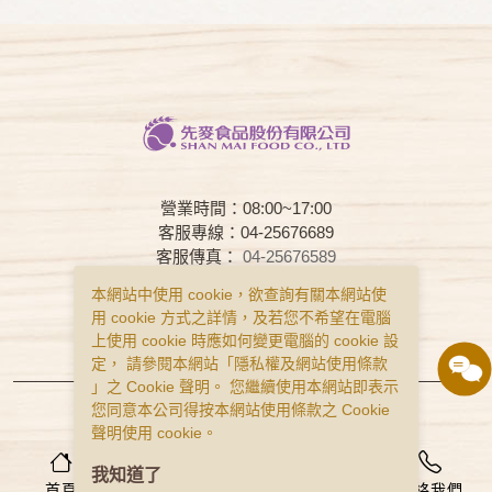
營業時間：08:00~17:00
客服專線：04-25676689
客服傳真：
04-25676589
客服時間：08:00~17:00
本網站中使用 cookie，欲查詢有關本網站使
用 cookie 方式之詳情，及若您不希望在電腦
常見問題
購物說明
隱私權政策
上使用 cookie 時應如何變更電腦的 cookie 設
服務條款
定， 請參閱本網站「
隱私權及網站使用條款
」之 Cookie 聲明。 您繼續使用本網站即表示
Copyright © Smai All Rights Reserved.
您同意本公司得按本網站使用條款之 Cookie
食品業者登錄字號 B-122977643-00001-0
聲明使用 cookie。
0
我知道了
首頁
會員
購物車
聯絡我們