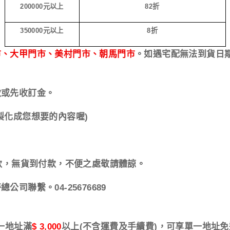
200000
元以上
82
折
350000
元以上
8
折
市、大甲門市、美村門市、朝馬門市
。
如遇宅配無法到貨日
款或先收訂金。
製化成您想要的內容喔)
款，無貨到付款，不便之處敬請體諒。
聯繫。04-25676689
一地址滿
$ 3,000
以上
(
不含運費及手續費
)
，可享單一地址免