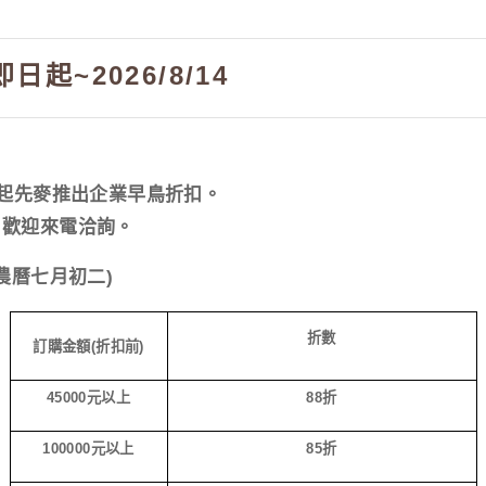
起~2026/8/14
年起先麥推出企業早鳥折扣。
。歡迎來電洽詢。
農曆七月初二
)
折數
訂購金額
(
折扣前
)
45000
元以上
88
折
100000
元以上
85
折