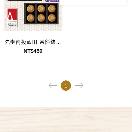
先麥南投藍田 茶餅綜合
禮盒6入
NT$450
1