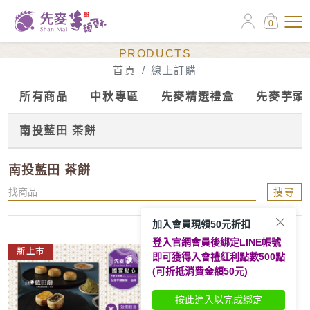
0
線上訂購
PRODUCTS
首頁
線上訂購
所有商品
中秋專區
先麥精選禮盒
先麥芋頭
南投藍田 茶餅
南投藍田 茶餅
搜尋
加入會員現領50元折扣
登入官網會員後綁定LINE帳號
新上市
即可獲得入會禮紅利點數500點
(可折抵消費金額50元)
按此進入以完成綁定