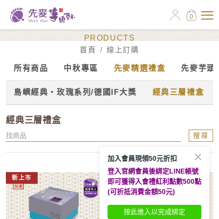
0
線上訂購
PRODUCTS
首頁
線上訂購
所有商品
中秋專區
先麥精選禮盒
先麥芋頭
島嶼經典‧玫瑰系列/德國IF大獎
經典三層禮盒
經典三層禮盒
搜尋
加入會員現領50元折扣
登入官網會員後綁定LINE帳號
新上市
新上市
即可獲得入會禮紅利點數500點
(可折抵消費金額50元)
按此進入以完成綁定