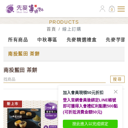
0
線上訂購
PRODUCTS
首頁
線上訂購
所有商品
中秋專區
先麥精選禮盒
先麥芋頭
南投藍田 茶餅
南投藍田 茶餅
搜尋
加入會員現領50元折扣
登入官網會員後綁定LINE帳號
新上市
即可獲得入會禮紅利點數500點
(可折抵消費金額50元)
按此進入以完成綁定