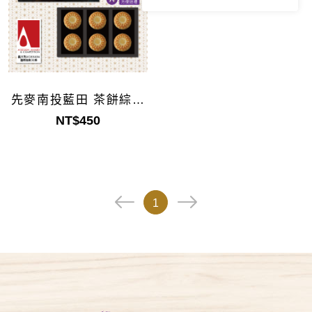
先麥南投藍田 茶餅綜合
禮盒6入
NT$450
1