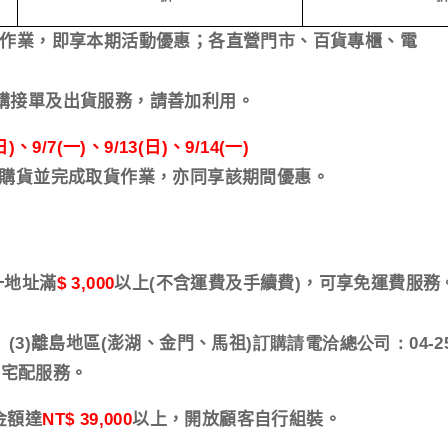
作業，即享本期活動優惠；各直營門市、百貨專櫃、電
接單及出貨服務，請善加利用。
日
)
、
9/7(
一
)
、
9/13(
日
)
、
9/14(
一
)
購貨並完成取貨作業，亦同享該期間優惠。
一地址滿
$ 3,000
以上
(
不含運費及手續費
)
，可享免運費服務
3)
離島地區
(
澎湖、金門、馬祖
)訂購請電洽總公司：04-25
供宅配服務。
金額達
NT$ 39,000
以上，開放顧客自行組裝。