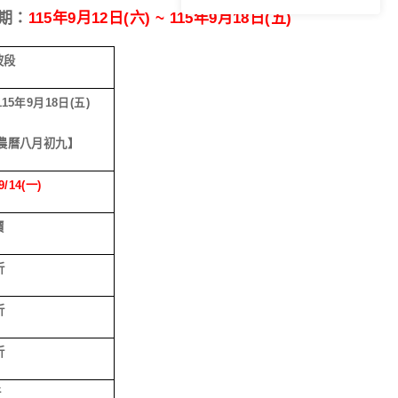
期：
115
年
9
月
12
日
(
六
) ~ 115
年
9
月
18
日
(
五
)
波段
115
年
9
月
18
日
(
五
)
農曆八月初九】
9/14(
一
)
價
折
折
折
折