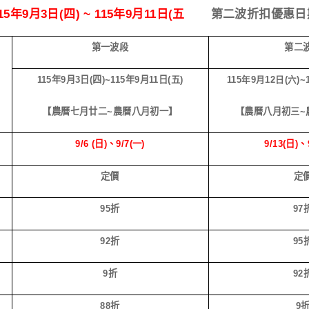
15
年
9
月
3
日
(
四
) ~ 115
年
9
月
11
日
(
五
第二波折扣優惠日
第一波段
第二
115
年
9
月
3
日
(
四
)~115
年
9
月
11
日
(
五
)
115
年
9
月
12
日
(
六
)~
【農曆七月廿二
~
農曆八月初一】
【農曆八月初三
~
日
9/6 (
日
)
、
9/7(
一
)
9/13(
日
)
、
定價
定
95
折
97
92
折
95
9
折
92
88
折
9