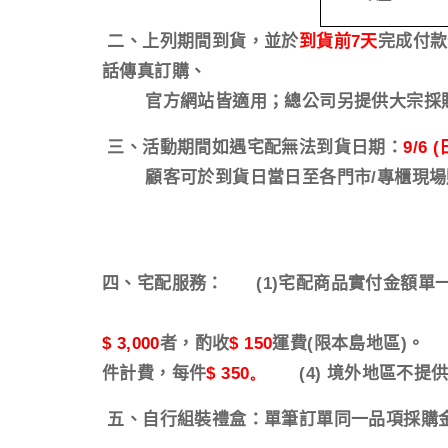
二、上列期間到貨，並於
到貨前
7
天
完成付款
話傳真訂購、
官方網站皆適用；總公司另提供大宗採購
三、活動期間如遇宅配無法到貨日期：
9/6 (
顧客可於到貨日當日至各門市
/
專櫃現場
四、宅配服務：
(1)
宅配商品實付金額單
$ 3,000
者，酌收
$ 150
運費
(
限本島地區
)
。
(
件計費，每件
$ 350。
(4) 境外地區不提
五、自行組裝禮盒：單筆訂單同一品項採購