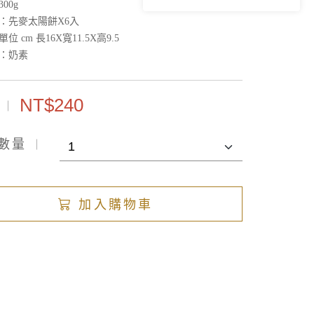
00g
：先麥太陽餅X6入
位 cm 長16X寬11.5X高9.5
：奶素
NT$240
數量
加入購物車