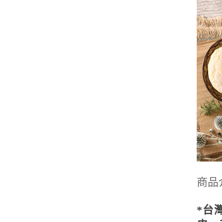
商品
*台