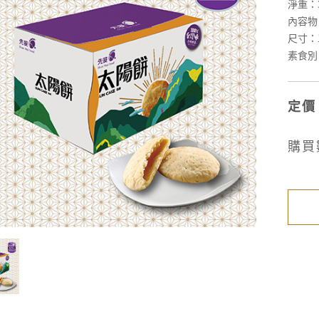
淨重：3
內容物
尺寸：單
素食別
定價
購買