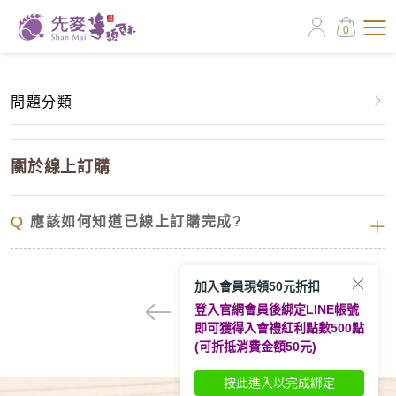
0
問題分類
有關會員資料轉移
關於線上訂購
關於訂購單
Q
應該如何知道已線上訂購完成?
關於線上訂購
加入會員現領50元折扣
關於先麥芋頭酥
登入官網會員後綁定LINE帳號
1
即可獲得入會禮紅利點數500點
配送問題
(可折抵消費金額50元)
按此進入以完成綁定