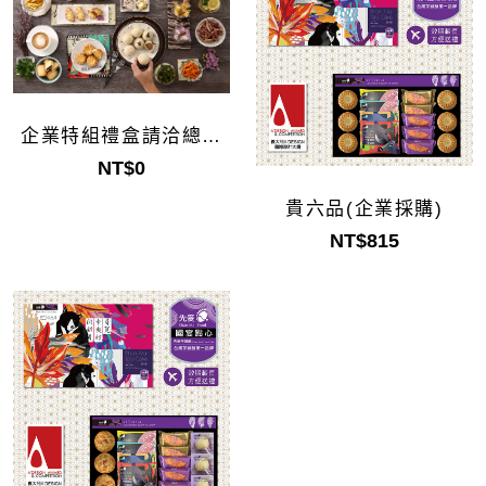
企業特組禮盒請洽總公
司
NT$0
貴六品(企業採購)
NT$815