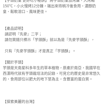
【芋頭奶皇 更好吃小秘訣】 將芋頭奶皇放烤盤，入烤箱
150℃，小火慢烤12分鐘，端出來待稍冷後食用，濃醇奶
皇、鬆軟溶口、風味更佳。
【產品認明】
請認明『先麥』二字；
請勿買錯只標示「芋頭酥」就以為是『先麥芋頭酥』，
只有『先麥芋頭酥』才是真正「芋頭酥」。
【關於芋頭】
芋頭是天南星科多年生的草本植物，原產於南亞，我國早在
西漢時代就有芋頭裁培法的記錄，可見它的歷史是非常悠久
的，食用部位以肥大的地下莖為主，含豐富的蛋白質。
【探索美麗的台灣】