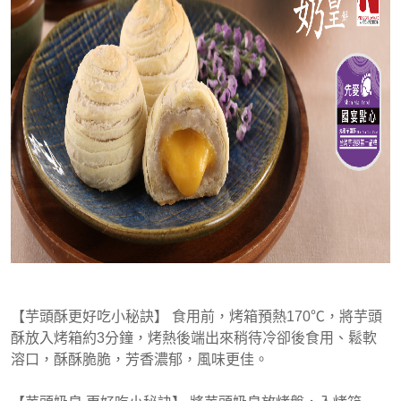
【芋頭酥更好吃小秘訣】 食用前，烤箱預熱170℃，將芋頭
酥放入烤箱約3分鐘，烤熱後端出來稍待冷卻後食用、鬆軟
溶口，酥酥脆脆，芳香濃郁，風味更佳。