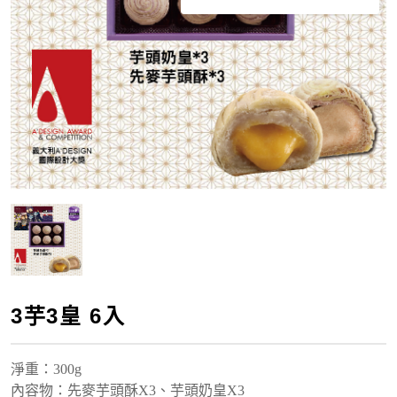
3芋3皇 6入
淨重
：300g
內容物：先麥芋頭酥X3、芋頭奶皇X3