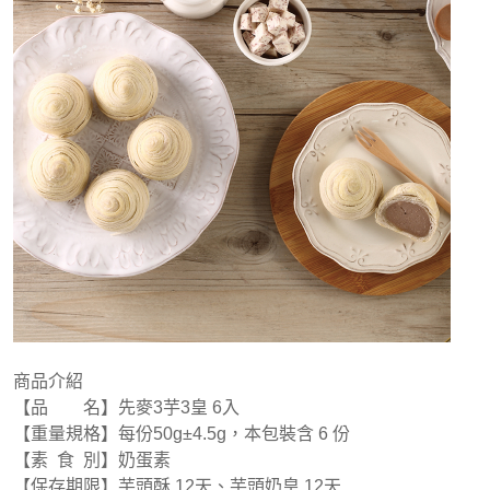
商品介紹
【品 名】先麥3芋3皇 6入
【重量規格】每份50g±4.5g，本包裝含 6 份
【素 食 別】奶蛋素
【保存期限】芋頭酥 12天、芋頭奶皇 12天