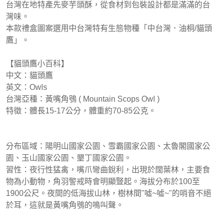
台灣在地特產先麥芋頭酥，從食材到包裝設計都是滿滿的台
灣味。
本款禮盒圖案選用中台灣特有生態物種「中台灣．油桐/貓頭
鷹」。
【貓頭鷹小百科】
中文：貓頭鷹
英文：Owls
台灣亞種：黃嘴角鴞 ( Mountain Scops Owl )
特徵：體長15-17公分，體重約70-85公克。
分布區域：陽明山國家公園、雪霸國家公園、太魯閣國家公
園、玉山國家公園、墾丁國家公園。
習性：夜行性猛禽，嘴爪彎曲銳利，出現於闊葉林，主要食
物為小動物，角羽警戒時會明顯豎起。海拔分布於100至
1900公尺。夜間的低海拔山林，樹林間"噓~噓~"的哨音不絕
於耳，這就是黃嘴角鴞的鳴叫聲。