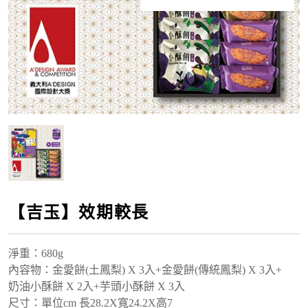
【吉玉】效期較長
淨重：680g
內容物：
金愛餅(土鳳梨) X 3入
+金愛餅(傳統鳳梨) X 3入
+
奶油小酥餅 X 2入+芋頭小酥餅 X 3入
尺寸：單位cm 長28.2X寬24.2X高7