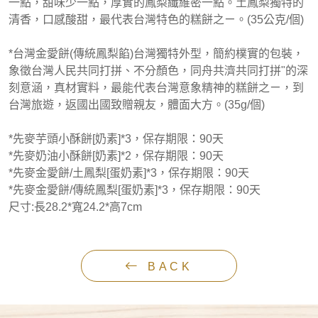
一點，甜味少一點，厚實的鳳梨纖維密一點。土鳳梨獨特的
清香，口感酸甜，最代表台灣特色的糕餅之ㄧ。(35公克/個)
*台灣金愛餅(傳統鳳梨餡)台灣獨特外型，簡約樸實的包裝，
象徵台灣人民共同打拼、不分顏色，同舟共濟共同打拼"的深
刻意涵，真材實料，最能代表台灣意象精神的糕餅之ㄧ，到
台灣旅遊，返國出國致贈親友，體面大方。(35g/個)
*先麥芋頭小酥餅[奶素]*3，保存期限：90天
*先麥奶油小酥餅[奶素]*2，保存期限：90天
*先麥金愛餅/土鳳梨[蛋奶素]*3，保存期限：90天
*先麥金愛餅/傳統鳳梨[蛋奶素]*3，保存期限：90天
尺寸:長28.2*寬24.2*高7cm
BACK