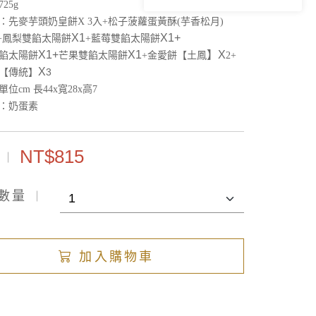
725g
：先麥芋頭奶皇餅
X 3入+
松子菠蘿蛋黃酥(芋香松月)
X1
X1+
+
鳳梨雙餡太陽餅
+
藍莓雙餡太陽餅
X1+
X1
】
X
餡太陽餅
芒果雙餡太陽餅
+
金愛餅【土鳳
2+
X
3
【傳統】
位cm 長44x寬28x高7
：奶蛋素
NT$815
數量
加入購物車