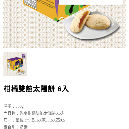
柑橘雙餡太陽餅 6入
淨重：330g
內容物：先麥柑橘雙餡太陽餅X6入
尺寸：單位 cm 長16X寬11.5X高9.5
素食別：奶素