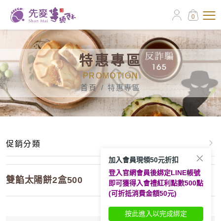
0
特惠專區
PROMOTION
首頁
特惠專區
促銷分類
加入會員現領50元折扣
登入官網會員後綁定LINE帳號
脆條精裝2盒388元
雙餡太陽餅2盒500
即可獲得入會禮紅利點數500點
(可折抵消費金額50元)
梅花鹿禮盒2盒特惠價890
按此進入以完成綁定