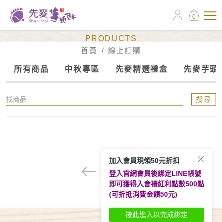
0
線上訂購
PRODUCTS
首頁
線上訂購
所有商品
中秋專區
先麥精選禮盒
先麥芋頭
搜尋
加入會員現領50元折扣
1
登入官網會員後綁定LINE帳號
即可獲得入會禮紅利點數500點
(可折抵消費金額50元)
按此進入以完成綁定