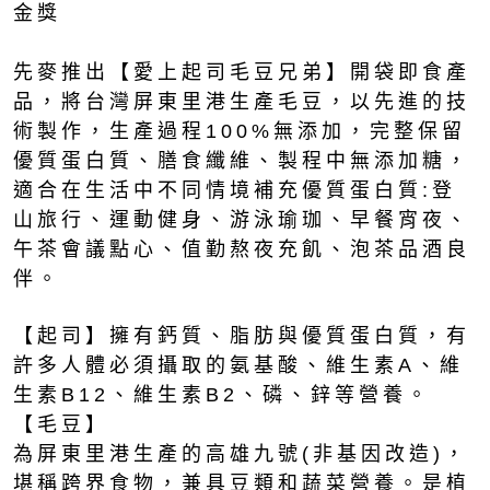
金獎
先麥推出【愛上起司毛豆兄弟】開袋即食產
品，將台灣屏東里港生產毛豆，以先進的技
術製作，生產過程100%無添加，完整保留
優質蛋白質、膳食纖維、製程中無添加糖，
適合在生活中不同情境補充優質蛋白質:登
山旅行、運動健身、游泳瑜珈、早餐宵夜、
午茶會議點心、值勤熬夜充飢、泡茶品酒良
伴。
【起司】擁有鈣質、脂肪與優質蛋白質，有
許多人體必須攝取的氨基酸、維生素A、維
生素B12、維生素B2、磷、鋅等營養。
【毛豆】
為屏東里港生產的高雄九號(非基因改造)，
堪稱跨界食物，兼具豆類和蔬菜營養。是植