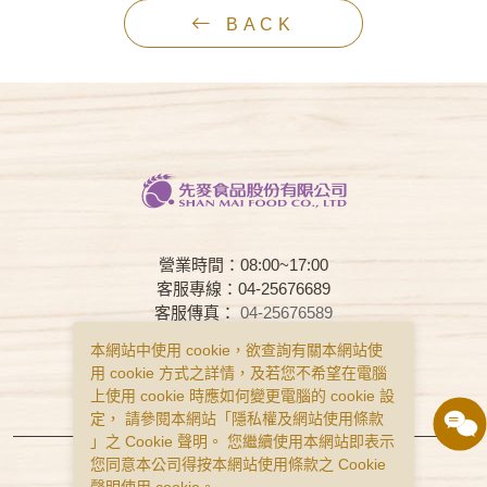
BACK
營業時間：08:00~17:00
客服專線：04-25676689
客服傳真：
04-25676589
客服時間：08:00~17:00
本網站中使用 cookie，欲查詢有關本網站使
用 cookie 方式之詳情，及若您不希望在電腦
常見問題
購物說明
隱私權政策
上使用 cookie 時應如何變更電腦的 cookie 設
服務條款
定， 請參閱本網站「
隱私權及網站使用條款
」之 Cookie 聲明。 您繼續使用本網站即表示
Copyright © Smai All Rights Reserved.
您同意本公司得按本網站使用條款之 Cookie
食品業者登錄字號 B-122977643-00001-0