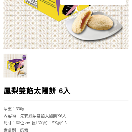
鳳梨雙餡太陽餅 6入
淨重：330g
內容物：先麥鳳梨雙餡太陽餅X6入
尺寸：單位 cm 長16X寬11.5X高9.5
素食別：奶素