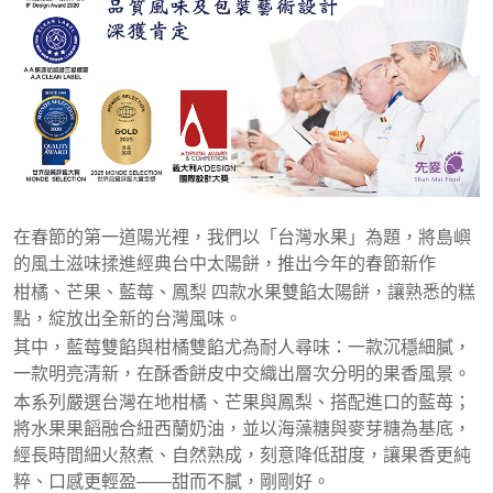
在春節的第一道陽光裡，我們以「台灣水果」為題，將島嶼
的風土滋味揉進經典台中太陽餅，推出今年的春節新作
柑橘、芒果、藍莓、鳳梨 四款水果雙餡太陽餅，讓熟悉的糕
點，綻放出全新的台灣風味。
其中，藍莓雙餡與柑橘雙餡尤為耐人尋味：一款沉穩細膩，
一款明亮清新，在酥香餅皮中交織出層次分明的果香風景。
本系列嚴選台灣在地柑橘、芒果與鳳梨、搭配進口的藍苺；
將水果果饀融合紐西蘭奶油，並以海藻糖與麥芽糖為基底，
經長時間細火熬煮、自然熟成，刻意降低甜度，讓果香更純
粹、口感更輕盈——甜而不膩，剛剛好。