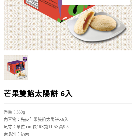
芒果雙餡太陽餅 6入
淨重：330g
內容物：先麥芒果雙餡太陽餅X6入
尺寸：單位 cm 長16X寬11.5X高9.5
素食別：奶素