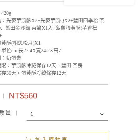
420g
：先麥芋頭酥X2+先麥芋頭QX2+藍田四季松 茶
入+藍田金沙綠 茶餅X1入+菠蘿蛋黃酥(芋香松
+
黃酥(相思松月)X1
：
單位cm 長27.4X寬24.2X高7
別：奶蛋素
期限：芋頭酥冷藏保存12天，
藍田 茶餅
存30天
，蛋黃酥冷藏保存12天
NT$560
數量