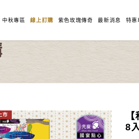
中秋專區
線上訂購
紫色玫瑰傳奇
最新消息
特惠
購
【
上市
新上市
8