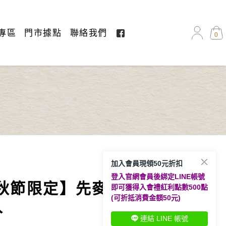
專區
門市據點
聯絡我們
0
加入會員現領50元折扣
登入官網會員後綁定LINE帳號
秋節限定】先麥經典禮盒
新上市
即可獲得入會禮紅利點數500點
(可折抵消費金額50元)
入
連結 LINE 帳號