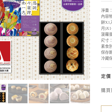
淨重
：
內容物
餅X1
月)X1
菠蘿蛋
尺寸
素食
保存
冷藏保
定價
購買