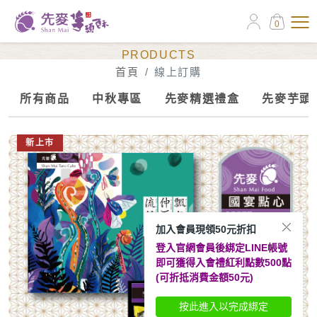
0
線上訂購
PRODUCTS
首頁
線上訂購
所有商品
中秋專區
先麥精選禮盒
先麥芋頭
新上市
加入會員現領50元折扣
登入官網會員後綁定LINE帳號
即可獲得入會禮紅利點數500點
(可折抵消費金額50元)
按此進入以完成綁定