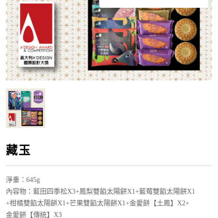
藏玉
淨重
：645g
內容物：
藍田四季松X3
+
鳳梨雙餡太陽餅
X1
+
藍莓雙餡太陽餅
X1
+柑橘
雙餡太陽餅
X1
+
芒果雙餡太陽餅
X1
+
金愛餅【土鳳
】
X
2+
金愛餅【傳統】
X
3