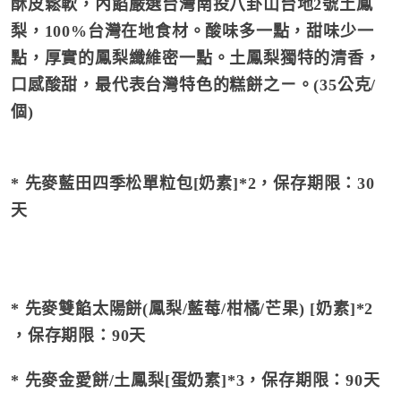
酥皮鬆軟，內餡嚴選台灣南投八卦山台地2號土鳳
梨，100%台灣在地食材。酸味多一點，甜味少一
點，厚實的鳳梨纖維密一點。土鳳梨獨特的清香，
口感酸甜，最代表台灣特色的糕餅之ㄧ。(35公克/
個)
* 先麥藍田四季松單粒包[奶素]*2，保存期限：30
天
* 先麥雙餡太陽餅(鳳梨/藍莓/柑橘/芒果)
[奶素]
*2
，保存期限：90天
* 先麥金愛餅/土鳳梨[蛋奶素]*3，保存期限：90天