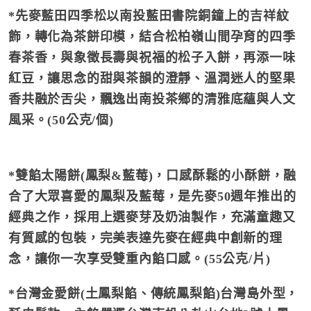
*先麥藍田四季松以南投藍田書院銅鐘上的吉祥紋
飾，轉化為茶餅印模，結合松柏嶺山間孕育的四季
春茶香，與象徵長壽與祝福的松子入餅，再添一味
紅豆，讓思念的甜與茶韻的澄靜、溫潤迷人的堅果
香共融於舌尖，飄逸出南投茶鄉的清雅底蘊與人文
風采。(50公克/個)
*雙餡太陽餅(鳳梨&藍莓)，口感酥鬆的小酥餅，融
合了大眾喜愛的鳳梨及藍莓，是先麥50週年推出的
經典之作，採用上選麥芽及奶油製作，充滿童趣又
有質感的包裝，完美表達先麥在經典中創新的理
念，讓你一次享受雙重內餡口感。(55公克/片)
*台灣金愛餅(土鳳梨餡、傳統鳳梨餡)台灣島外型，