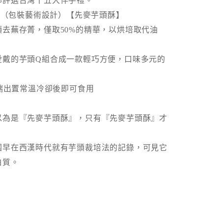
部評選台灣十五大伴手禮。
大獎（包裝藝術設計）
【先麥芋頭酥】
去蕪存菁，僅取50%的精華，以烘培取代油
愛戴的芋頭Q組合成一款輕巧方便，口味多元的
端出置常溫冷卻後即可食用
以為是『先麥芋頭酥』，只有『先麥芋頭酥』才
國早在西漢時代就有芋頭裁培法的記錄，可見它
白質。