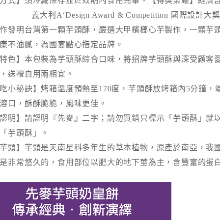
方式】須冷藏保存並於效期內食用完畢。
【得獎榮耀】經濟
A‘Design Award & Competition 國際設計
作發明台灣第一顆芋頭酥，嚴選大甲檳榔心芋製作，一顆芋頭
康不油膩，為國宴點心指定品牌。
特色】本包裝為芋頭酥綜合口味，將招牌芋頭酥與深受顧客
盒，送禮自用兩相宜。
吃小秘訣】
烤箱溫度預熱至170度，芋頭酥放烤箱
內5分鐘，
溶口，酥酥脆脆，風味更佳。
認明】請認明『先麥』二字；請勿買錯只標示「芋頭酥」就
「芋頭酥」。
芋頭】芋頭是天南星科多年生的草本植物，原產於南亞，我
是非常悠久的，食用部位以肥大的地下莖為主，含豐富的蛋