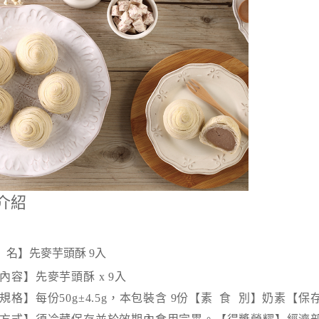
介紹
名】先麥芋頭酥 9入
內容】先麥芋頭酥 x 9入
規格】每份50g±4.5g，本包裝含 9份
【素 食 別】奶素
【保存