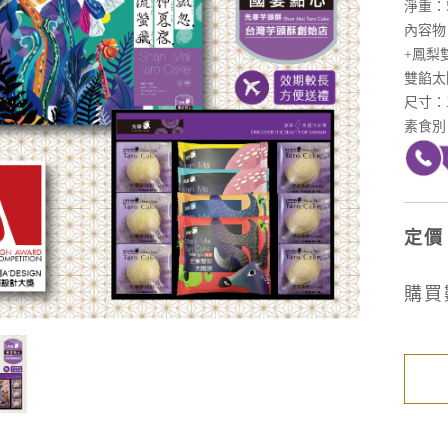
淨重
：
內容物
+鳳梨
雙餡太陽
尺寸：單
素食別
定價
購買