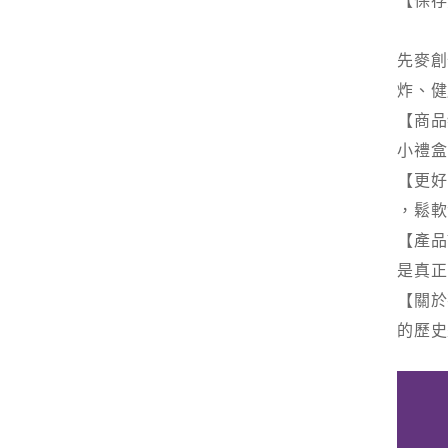
【保存
義大利
先麥創
炸、健
【商品
小禮
【更好
，鬆軟
【產品
是真正
【關於
的歷史