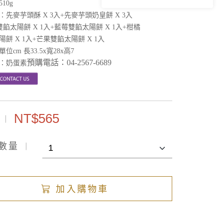
510g
：
先麥芋頭酥
X 3入
+先麥芋頭奶皇餅 X 3入
雙餡太陽餅 X 1入
+藍莓
雙餡太陽餅 X 1入
+柑橘
餅 X 1入
+芒果
雙餡太陽餅 X 1入
位cm 長33.5x寬28x高7
預購電話：
04-2567-6689
：奶蛋素
NT$565
數量
加入購物車