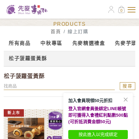
0
線上訂購
PRODUCTS
首頁
線上訂購
所有商品
中秋專區
先麥精選禮盒
先麥芋頭
松子菠蘿蛋黃酥
松子菠蘿蛋黃酥
搜尋
加入會員現領50元折扣
登入官網會員後綁定LINE帳號
新上市
即可獲得入會禮紅利點數500點
(可折抵消費金額50元)
按此進入以完成綁定