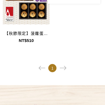
【秋節限定】菠蘿蛋黃
酥禮盒6入
NT$510
1