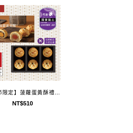
市
節限定】菠蘿蛋黃酥禮盒
6入
NT$510