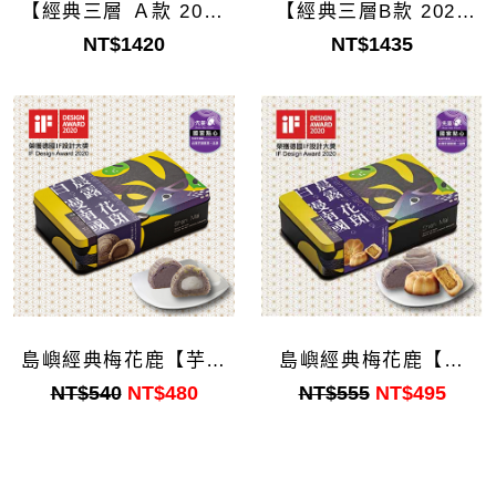
【經典三層 Ａ款 2025
【經典三層B款 2025
Ver.】
Ver.】
NT$1420
NT$1435
島嶼經典梅花鹿【芋頭
島嶼經典梅花鹿【品
酥】
玉】
NT$540
NT$480
NT$555
NT$495