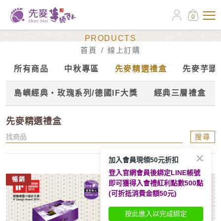
0
線上訂購
PRODUCTS
首頁
線上訂購
所有商品
中秋專區
先麥精選禮盒
先麥芋頭
島嶼經典‧玫瑰系列/德國IF大獎
經典三層禮盒
先麥精選禮盒
搜尋
加入會員現領50元折扣
登入官網會員後綁定LINE帳號
暢銷
新上市
即可獲得入會禮紅利點數500點
(可折抵消費金額50元)
按此進入以完成綁定