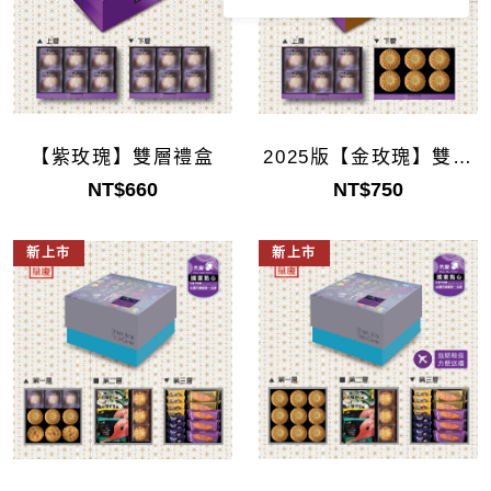
【紫玫瑰】雙層禮盒
2025版【金玫瑰】雙層
禮盒
NT$660
NT$750
新上市
新上市