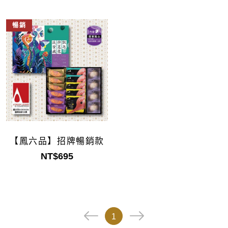
暢銷
【鳳六品】招牌暢銷款
NT$695
1