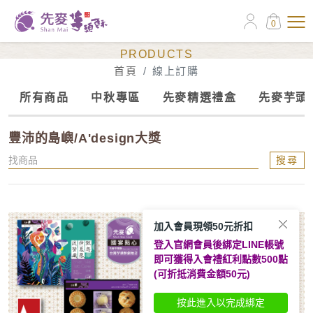
0
線上訂購
PRODUCTS
首頁
線上訂購
所有商品
中秋專區
先麥精選禮盒
先麥芋頭
豐沛的島嶼/A'design大獎
搜尋
新上市
加入會員現領50元折扣
登入官網會員後綁定LINE帳號
即可獲得入會禮紅利點數500點
(可折抵消費金額50元)
按此進入以完成綁定