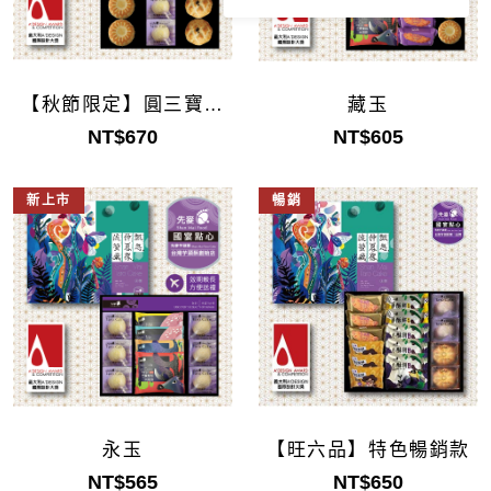
【秋節限定】圓三寶禮
藏玉
盒
NT$670
NT$605
新上市
暢銷
永玉
【旺六品】特色暢銷款
NT$565
NT$650